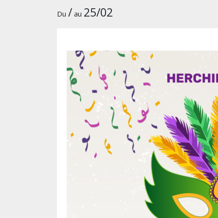
/
25/02
Du
au