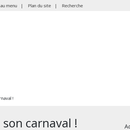
r au menu
|
Plan du site
|
Recherche
naval !
 son carnaval !
Ac