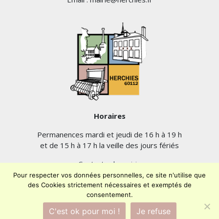
Horaires
Permanences mardi et jeudi de 16 h à 19 h
et de 15 h à 17 h la veille des jours fériés
Contacter la mairie
Plan du site
Pour respecter vos données personnelles, ce site n'utilise que
Mentions légales
des Cookies strictement nécessaires et exemptés de
consentement.
Confidentialité
Accessibilité (en cours)
C'est ok pour moi !
Je refuse