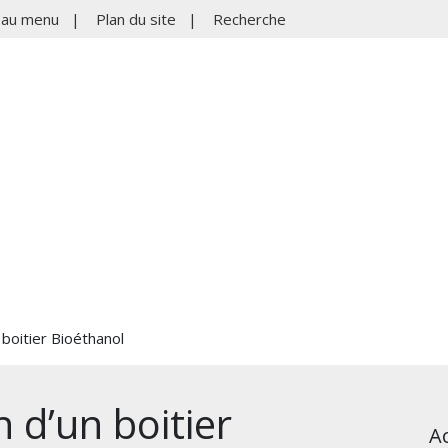
r au menu
|
Plan du site
|
Recherche
n boitier Bioéthanol
on d’un boitier
Ac